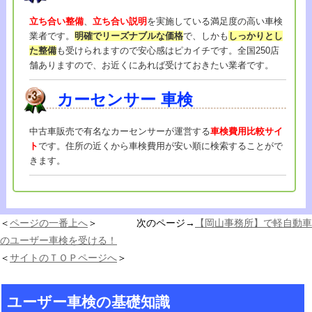
立ち合い整備
、
立ち合い説明
を実施している満足度の高い車検
業者です。
明確でリーズナブルな価格
で、しかも
しっかりとし
た整備
も受けられますので安心感はピカイチです。全国250店
舗ありますので、お近くにあれば受けておきたい業者です。
カーセンサー
車検
中古車販売で有名なカーセンサーが運営する
車検費用比較サイ
ト
です。住所の近くから車検費用が安い順に検索することがで
きます。
＜
ページの一番上へ
＞ 次のページ→
【岡山事務所】で軽自動車
のユーザー車検を受ける！
＜
サイトのＴＯＰページへ
＞
ユーザー車検の基礎知識