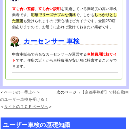
立ち合い整備
、
立ち合い説明
を実施している満足度の高い車検
業者です。
明確でリーズナブルな価格
で、しかも
しっかりとし
た整備
も受けられますので安心感はピカイチです。全国250店
舗ありますので、お近くにあれば受けておきたい業者です。
カーセンサー
車検
中古車販売で有名なカーセンサーが運営する
車検費用比較サイ
ト
です。住所の近くから車検費用が安い順に検索することがで
きます。
＜
ページの一番上へ
＞ 次のページ→
【京都事務所】で軽自動車
のユーザー車検を受ける！
＜
サイトのＴＯＰページへ
＞
ユーザー車検の基礎知識