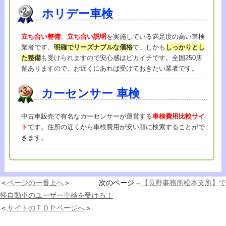
ホリデー車検
立ち合い整備
、
立ち合い説明
を実施している満足度の高い車検
業者です。
明確でリーズナブルな価格
で、しかも
しっかりとし
た整備
も受けられますので安心感はピカイチです。全国250店
舗ありますので、お近くにあれば受けておきたい業者です。
カーセンサー
車検
中古車販売で有名なカーセンサーが運営する
車検費用比較サイ
ト
です。住所の近くから車検費用が安い順に検索することがで
きます。
＜
ページの一番上へ
＞ 次のページ→
【長野事務所松本支所】で
軽自動車のユーザー車検を受ける！
＜
サイトのＴＯＰページへ
＞