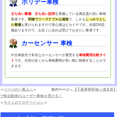
ホリデー車検
立ち合い整備
、
立ち合い説明
を実施している満足度の高い車検
業者です。
明確でリーズナブルな価格
で、しかも
しっかりとし
た整備
も受けられますので安心感はピカイチです。全国250店
舗ありますので、お近くにあれば受けておきたい業者です。
カーセンサー
車検
中古車販売で有名なカーセンサーが運営する
車検費用比較サイ
ト
です。住所の近くから車検費用が安い順に検索することがで
きます。
＜
ページの一番上へ
＞ 次のページ→
【千葉事務所袖ヶ浦支所】
で軽自動車のユーザー車検を受ける！
＜
サイトのＴＯＰページへ
＞