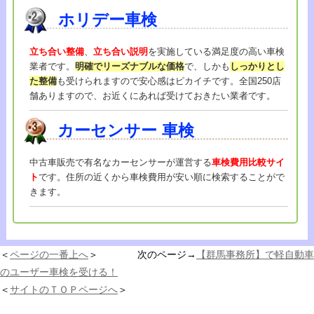
ホリデー車検
立ち合い整備
、
立ち合い説明
を実施している満足度の高い車検
業者です。
明確でリーズナブルな価格
で、しかも
しっかりとし
た整備
も受けられますので安心感はピカイチです。全国250店
舗ありますので、お近くにあれば受けておきたい業者です。
カーセンサー
車検
中古車販売で有名なカーセンサーが運営する
車検費用比較サイ
ト
です。住所の近くから車検費用が安い順に検索することがで
きます。
＜
ページの一番上へ
＞ 次のページ→
【群馬事務所】で軽自動車
のユーザー車検を受ける！
＜
サイトのＴＯＰページへ
＞